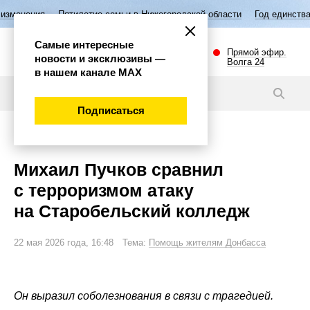
тилетие семьи в Нижегородской области
Год единства народов Росси
Самые интересные
Прямой эфир.
новости и эксклюзивы —
Волга 24
в нашем канале МАХ
Новости
Подписаться
Происшествия
Михаил Пучков сравнил
с терроризмом атаку
на Старобельский колледж
22 мая 2026 года, 16:48 Тема:
Помощь жителям Донбасса
Он выразил соболезнования в связи с трагедией.