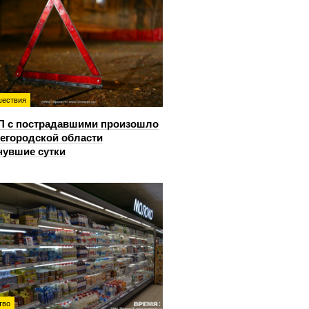
ествия
П с пострадавшими произошло
егородской области
нувшие сутки
тво