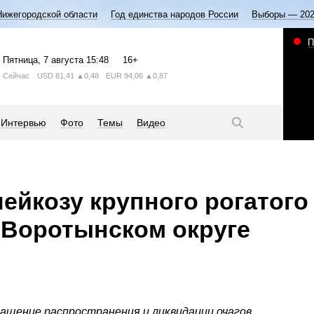
Нижегородской области
Год единства народов России
Выборы — 20
П
Пятница
, 7 августа
15:48
16+
Сейчас
USD
81,41
▲0,48
EUR
94,06
▲0,87
Интервью
Фото
Темы
Видео
ейкозу крупного рогатого
 Воротынском округе
ащение распространения и ликвидации очагов.