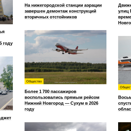
На нижегородской станции аэрации
Движе
завершен демонтаж конструкций
улиц 
вторичных отстойников
време
Новг
ья
5 году
Общество
Общес
Более 1 700 пассажиров
воспользовались прямым рейсом
Восьм
Нижний Новгород — Сухум в 2026
спуст
году
облас
юджет