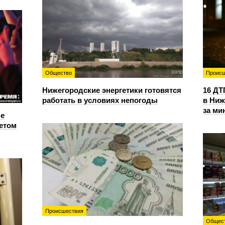
Общество
Происш
Нижегородские энергетики готовятся
16 ДТ
работать в условиях непогоды
в Ниж
за ми
е
етом
Происшествия
Общес