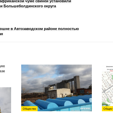
 африканской чуме свиней установили
ии Большеболдинского округа
юшне в Автозаводском районе полностью
ан
цию
азе
Общество
Общес