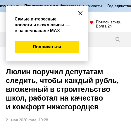
тие семьи в Нижегородской области
Год единства народов России
В
Самые интересные
Прямой эфир.
новости и эксклюзивы —
Волга 24
в нашем канале МАХ
Новости
Подписаться
Общество
Люлин поручил депутатам
следить, чтобы каждый рубль,
вложенный в строительство
школ, работал на качество
и комфорт нижегородцев
21 мая 2026 года, 10:28