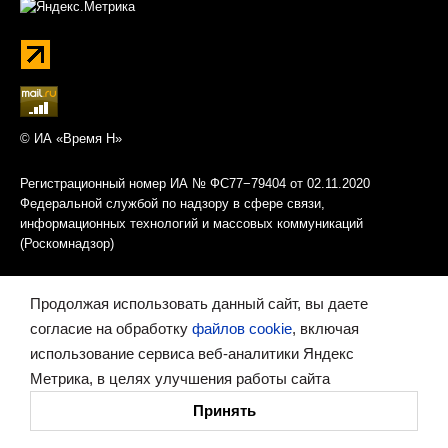
© ИА «Время Н»
Регистрационный номер ИА № ФС77−79404 от 02.11.2020
Федеральной службой по надзору в сфере связи,
информационных технологий и массовых коммуникаций
(Роскомнадзор)
Учредитель — Правительство Нижегородской области
Продолжая использовать данный сайт, вы даете
согласие на обработку
файлов cookie
, включая
Главный редактор — Савельев Александр Михайлович
использование сервиса веб-аналитики Яндекс
Метрика, в целях улучшения работы сайта
Адрес редакции: Нижегородская область, Нижний Новгород,
ул. Белинского, 9А
Принять
Телефон (831) 430−18−91
E-mail
redaktor@vremyan.ru