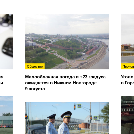
Общество
Происш
ля
Малооблачная погода и +23 градуса
Уголо
ти
ожидается в Нижнем Новгороде
в Гор
9 августа