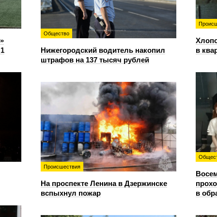
Происш
Общество
»
Хлопо
:1
Нижегородский водитель накопил
в ква
штрафов на 137 тысяч рублей
Общес
Происшествия
Восем
На проспекте Ленина в Дзержинске
прохо
вспыхнул пожар
в обр