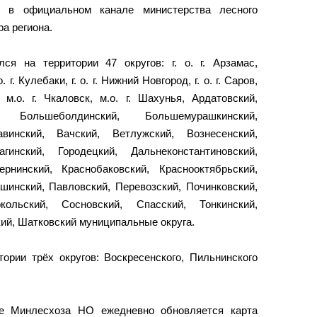
 в официальном канале министерства лесного
ра региона.
ся на территории 47 округов: г. о. г. Арзамас,
. о. г. Кулебаки, г. о. г. Нижний Новгород, г. о. г. Саров,
, м.о. г. Чкаловск, м.о. г. Шахунья, Ардатовский,
, Большеболдинский, Большемурашкинский,
авинский, Вачский, Ветлужский, Вознесенский,
гинский, Городецкий, Дальнеконстантиновский,
ернинский, Краснобаковский, Краснооктябрьский,
шинский, Павловский, Перевозский, Починковский,
кольский, Сосновский, Спасский, Тонкинский,
кий, Шатковский муниципальные округа.
ории трёх округов: Воскресенского, Пильнинского
те Минлесхоза НО ежедневно обновляется карта