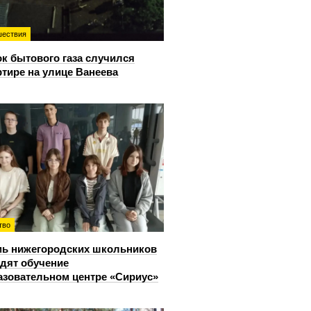
ествия
к бытового газа случился
ртире на улице Ванеева
тво
ь нижегородских школьников
дят обучение
азовательном центре «Сириус»