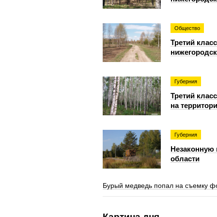
Общество
Третий класс
нижегородск
Губерния
Третий клас
на территор
Губерния
Незаконную 
области
Бурый медведь попал на съемку ф
Картина дня