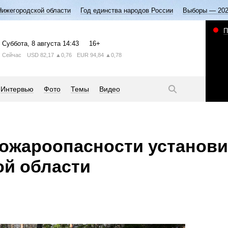
Нижегородской области
Год единства народов России
Выборы — 20
П
Суббота
, 8 августа
14:43
16+
Сейчас
USD
82,17
▲0,76
EUR
94,84
▲0,78
Интервью
Фото
Темы
Видео
с пожароопасности установ
ой области