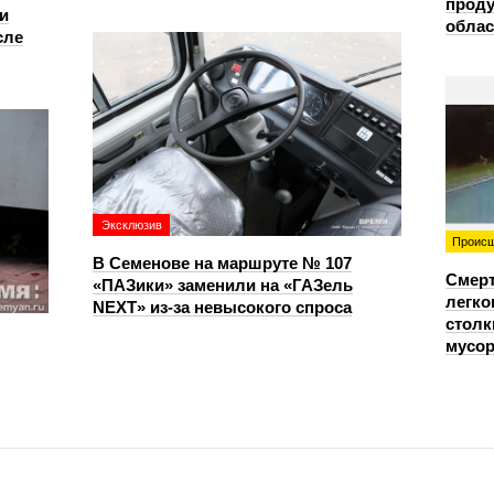
проду
и
облас
сле
Эксклюзив
Происш
В Семенове на маршруте № 107
Смерт
«ПАЗики» заменили на «ГАЗель
легко
NEXT» из‑за невысокого спроса
столк
мусо