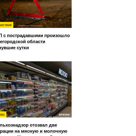
ествия
П с пострадавшими произошло
егородской области
нувшие сутки
тво
льхознадзор отозвал две
рации на мясную и молочную