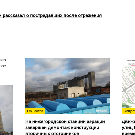
н рассказал о пострадавших после отражения
цию
азе
Общество
Общес
На нижегородской станции аэрации
Движе
завершен демонтаж конструкций
улиц 
вторичных отстойников
време