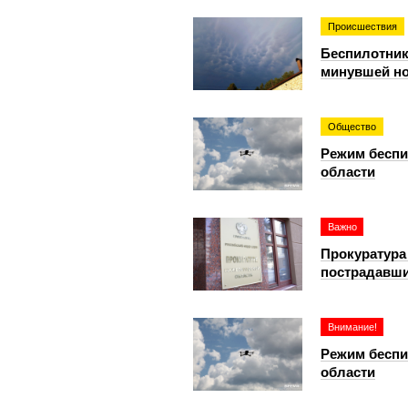
Происшествия
Беспилотник
минувшей н
Общество
Режим беспи
области
Важно
Прокуратура
пострадавши
Внимание!
Режим беспи
области