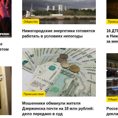
Общество
Происш
Нижегородские энергетики готовятся
16 ДТ
работать в условиях непогоды
в Ниж
за ми
е
етом
Происшествия
Общес
Мошенники обманули жителя
Дзержинска почти на 18 млн рублей:
Россе
дело передано в суд
декла