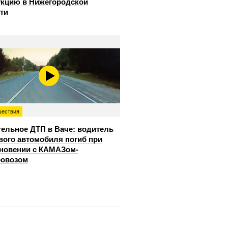
кцию в Нижегородской
ти
ествия
ельное ДТП в Ваче: водитель
вого автомобиля погиб при
новении с КАМАЗом-
ровозом