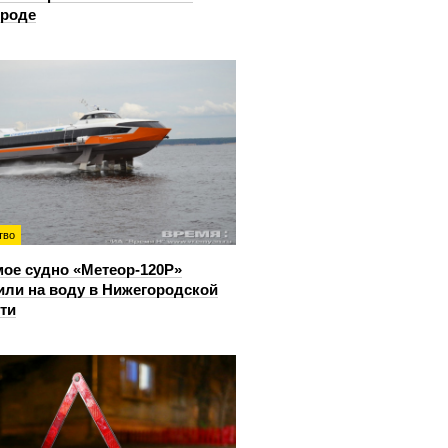
ороде
тво
ое судно «Метеор-120Р»
или на воду в Нижегородской
ти