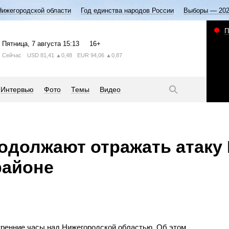
Нижегородской области
Год единства народов России
Выборы — 20
П
Пятница
, 7 августа
15:13
16+
Сейчас
USD
81,41
▲0,48
EUR
94,06
▲0,87
Интервью
Фото
Темы
Видео
одолжают отражать атаку
районе
тренние часы над Нижегородской областью. Об этом