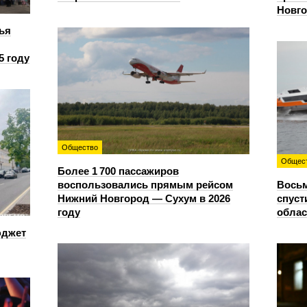
Новг
ья
5 году
Общество
Общес
Более 1 700 пассажиров
воспользовались прямым рейсом
Восьм
Нижний Новгород — Сухум в 2026
спуст
году
облас
юджет