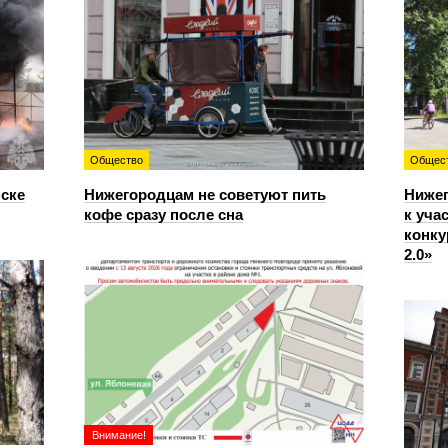
Общество
Общес
нске
Нижегородцам не советуют пить
Ниже
кофе сразу после сна
к уча
конку
2.0»
Внимание!