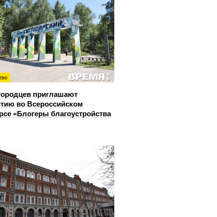
тво
городцев приглашают
стию во Всероссийском
рсе «Блогеры благоустройства