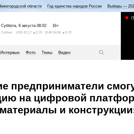
Нижегородской области
Год единства народов России
Выборы — 20
П
Суббота
, 8 августа
08:02
16+
Сейчас
USD
82,17
▲0,76
EUR
94,84
▲0,78
Интервью
Фото
Темы
Видео
е предприниматели смогу
цию на цифровой платфо
 материалы и конструкции