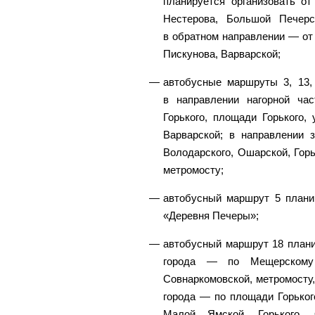
планируется организовать от
Нестерова, Большой Печерс
в обратном направлении — от
Пискунова, Варварской;
автобусные маршруты 3, 13, 
в направлении нагорной ча
Горького, площади Горького,
Варварской; в направлении 
Володарского, Ошарской, Горь
метромосту;
автобусный маршрут 5 планир
«Деревня Печеры»;
автобусный маршрут 18 плани
города — по Мещерскому 
Совнаркомовской, метромосту,
города — по площади Горьког
Малой Ямской, Горького, 