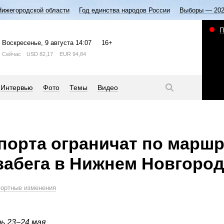
Нижегородской области
Год единства народов России
Выборы — 20
П
Воскресенье
, 9 августа
14:07
16+
Сейчас
USD
82,17
EUR
94,84
Интервью
Фото
Темы
Видео
порта ограничат по маршр
забега в Нижнем Новгоро
портные изменения
 23−24 мая.