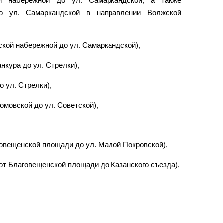
ой набережной до ул. Самаркандской, а также
о ул. Самаркандской в направлении Волжской
ской набережной до ул. Самаркандской),
анкура до ул. Стрелки),
о ул. Стрелки),
комовской до ул. Советской),
овещенской площади до ул. Малой Покровской),
т Благовещенской площади до Казанского съезда),