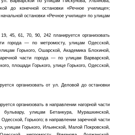
 ул. Варварской по улицам Пискунова, Ульянова,
кой до конечной остановки «Речное училище»;
 начальной остановки «Речное училище» по улицам
19, 45, 61, 70, 90, 242 планируется организовать
сти города — по метромосту, улицам Одесской,
 улицам Горького, Ошарской, Академика Блохиной,
заречной части города — по улицам Варварской,
кого, площади Горького, улице Горького, Одесской,
уется организовать от ул. Деловой до остановки
руется организовать в направлении нагорной части
бульвару, улицам Бетанкура, Мурашкинской,
 Одесской, Горького; в направлении заречной части
о, улицам Горького, Ильинской, Малой Покровской,
Одесской, метромосту, Романова, Должанской,