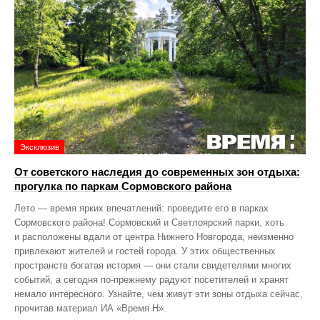
Эксклюзив
От советского наследия до современных зон отдыха:
прогулка по паркам Сормовского района
Лето — время ярких впечатлений: проведите его в парках
Сормовского района! Сормовский и Светлоярский парки, хоть
и расположены вдали от центра Нижнего Новгорода, неизменно
привлекают жителей и гостей города. У этих общественных
пространств богатая история — они стали свидетелями многих
событий, а сегодня по‑прежнему радуют посетителей и хранят
немало интересного. Узнайте, чем живут эти зоны отдыха сейчас,
прочитав материал ИА «Время Н».