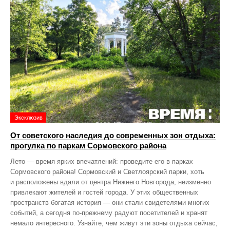
Эксклюзив
От советского наследия до современных зон отдыха:
прогулка по паркам Сормовского района
Лето — время ярких впечатлений: проведите его в парках
Сормовского района! Сормовский и Светлоярский парки, хоть
и расположены вдали от центра Нижнего Новгорода, неизменно
привлекают жителей и гостей города. У этих общественных
пространств богатая история — они стали свидетелями многих
событий, а сегодня по‑прежнему радуют посетителей и хранят
немало интересного. Узнайте, чем живут эти зоны отдыха сейчас,