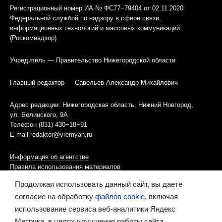
Регистрационный номер ИА № ФС77−79404 от 02.11.2020
Федеральной службой по надзору в сфере связи,
информационных технологий и массовых коммуникаций
(Роскомнадзор)
Учредитель — Правительство Нижегородской области
Главный редактор — Савельев Александр Михайлович
Адрес редакции: Нижегородская область, Нижний Новгород,
ул. Белинского, 9А
Телефон (831) 430−18−91
E-mail
redaktor@vremyan.ru
Информация об агентстве
Правила использования материалов
Продолжая использовать данный сайт, вы даете
Информационная политика использования «cookies»-файлов
согласие на обработку
файлов cookie
, включая
использование сервиса веб-аналитики Яндекс
Ресурс содержит материалы 16+
Метрика, в целях улучшения работы сайта