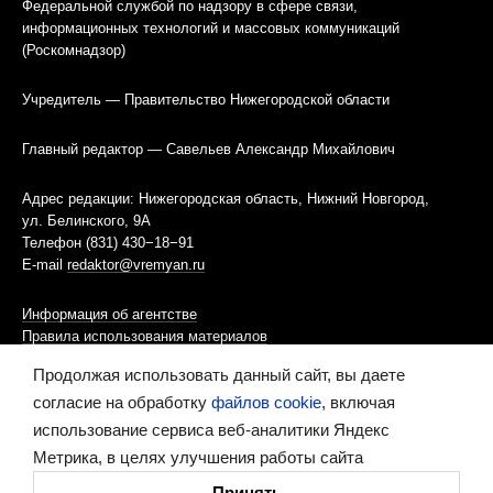
Федеральной службой по надзору в сфере связи,
информационных технологий и массовых коммуникаций
(Роскомнадзор)
Учредитель — Правительство Нижегородской области
Главный редактор — Савельев Александр Михайлович
Адрес редакции: Нижегородская область, Нижний Новгород,
ул. Белинского, 9А
Телефон (831) 430−18−91
E-mail
redaktor@vremyan.ru
Информация об агентстве
Правила использования материалов
Продолжая использовать данный сайт, вы даете
Информационная политика использования «cookies»-файлов
согласие на обработку
файлов cookie
, включая
использование сервиса веб-аналитики Яндекс
Ресурс содержит материалы 16+
Метрика, в целях улучшения работы сайта
Сделано в digital-агентстве
Принять