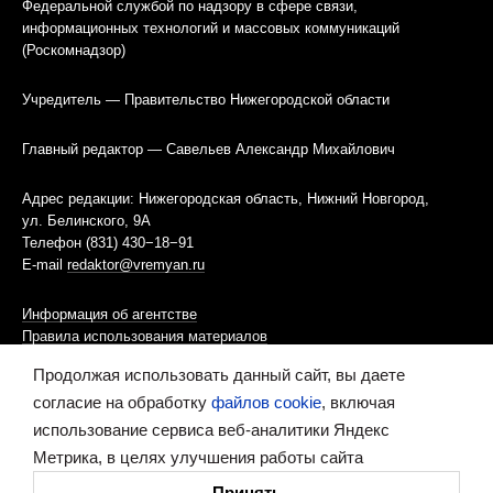
Федеральной службой по надзору в сфере связи,
информационных технологий и массовых коммуникаций
(Роскомнадзор)
Учредитель — Правительство Нижегородской области
Главный редактор — Савельев Александр Михайлович
Адрес редакции: Нижегородская область, Нижний Новгород,
ул. Белинского, 9А
Телефон (831) 430−18−91
E-mail
redaktor@vremyan.ru
Информация об агентстве
Правила использования материалов
Продолжая использовать данный сайт, вы даете
Информационная политика использования «cookies»-файлов
согласие на обработку
файлов cookie
, включая
использование сервиса веб-аналитики Яндекс
Ресурс содержит материалы 16+
Метрика, в целях улучшения работы сайта
Сделано в digital-агентстве
Принять