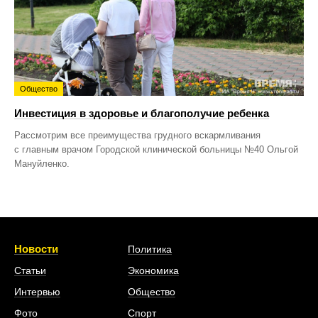
Общество
Инвестиция в здоровье и благополучие ребенка
Рассмотрим все преимущества грудного вскармливания
с главным врачом Городской клинической больницы №40 Ольгой
Мануйленко.
Новости
Политика
Статьи
Экономика
Интервью
Общество
Фото
Спорт