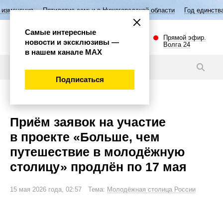
я
Пятилетие семьи в Нижегородской области
Год единства народов 
Самые интересные
Прямой эфир.
новости и эксклюзивы —
Волга 24
в нашем канале МАХ
Новости
Подписаться
Общество
Приём заявок на участие
в проекте «Больше, чем
путешествие в молодёжную
столицу» продлён по 17 мая
15 мая 2026 года, 02:57 Тема:
Молодёжная столица России