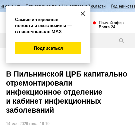
тилетие семьи в Нижегородской области
Год единства народов Росси
Самые интересные
Прямой эфир.
новости и эксклюзивы —
Волга 24
в нашем канале МАХ
Новости
Подписаться
Губерния
В Пильнинской ЦРБ капитально
отремонтировали
инфекционное отделение
и кабинет инфекционных
заболеваний
14 мая 2026 года, 16:19