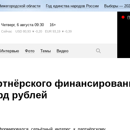
Нижегородской области
Год единства народов России
Выборы — 20
П
Четверг
, 6 августа
09:30
16+
Сейчас
USD
80,93
▼-0,20
EUR
93,19
▼-0,39
Интервью
Фото
Темы
Видео
ртнёрского финансирован
рд рублей
формировался серьёзный интерес к партнёрскому