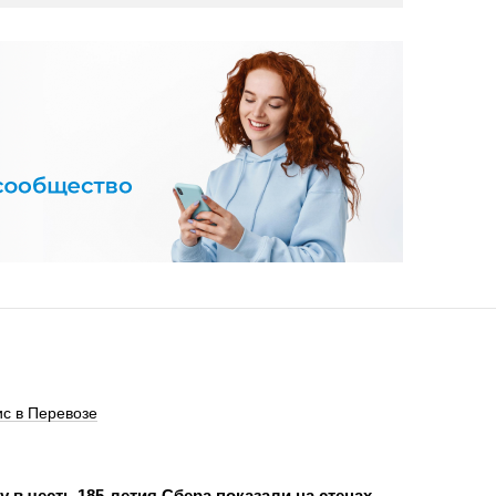
с в Перевозе
 в честь 185-летия Сбера показали на стенах