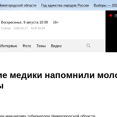
Нижегородской области
Год единства народов России
Выборы — 20
П
Воскресенье
, 9 августа
10:09
16+
Сейчас
USD
82,17
EUR
94,84
Интервью
Фото
Темы
Видео
е медики напомнили мол
ы
ли инициативу губернатора Нижегородской области