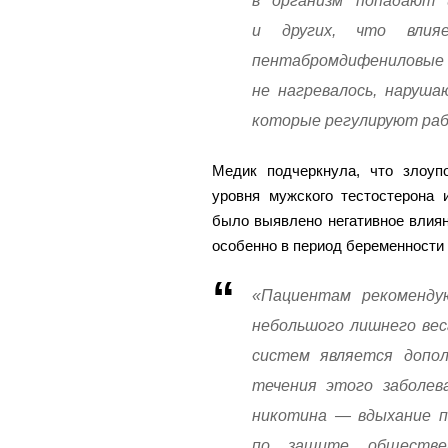
в организм попадают
и других, что влия
пентабромдифениловые 
не нагревалось, наруш
которые регулируют рабо
Медик подчеркнула, что злоуп
уровня мужского тестостерона 
было выявлено негативное влиян
особенно в период беременности
«Пациентам рекоменду
небольшого лишнего веса
систем является допо
течения этого заболев
никотина — вдыхание п
по защите обществе