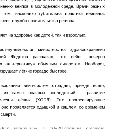
анению вейпов в молодежной среде. Врачи разных
 том, насколько губительна практика вейпинга.
пресс-служба правительства региона.
ет на здоровье как детей, так и взрослых.
ст-пульмонолог министерства здравоохранения
илий Федотов рассказал, что вейпы неверно
ю альтернативу» обычным сигаретам. Наоборот,
азрушает лёгкие гораздо быстрее.
ьзовании вейп-систем страдает, прежде всего,
но из самых опасных последствий — развитие
болезни лёгких (ХОБЛ). Это прогрессирующее
: оно проявляется одышкой и кашлем, со временем
 смерти.
одит курильщик с 10−20-летним стажем,