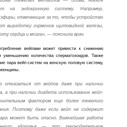
 ионы тяжёлых металлов — олова, никеля
ет на эндокринную систему. Например,
эфиры, отвечающие за то, чтобы устройство
ают выработку гормонов щитовидной железы,
ту сердца и мозга», — пояснила врач.
отребление вейпами может привести к снижению
и уменьшению количества сперматозоидов. Также
ие пара вейп-систем на женскую половую систему,
 женщины.
ю отказаться от вейпов даже при наличии
, а при наличии диабета использование вейп-
лнительным фактором еще более тяжелого
ания. Поэтому даже если вейп не содержит
ара может быть опасно. Важнейшая работа
нного здоровья — это законодательное