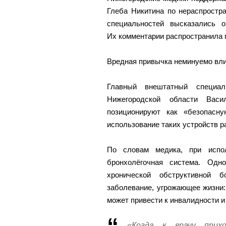
Глеба Никитина по нераспростр
специальностей высказались о
Их комментарии распространила 
Вредная привычка неминуемо влия
Главный внештатный специали
Нижегородской области Вас
позиционируют как «безопасну
использование таких устройств р
По словам медика, при испол
бронхолёгочная система. Од
хронической обструктивной 
заболевание, угрожающее жизни
может привести к инвалидности и
«Когда к врачу прих