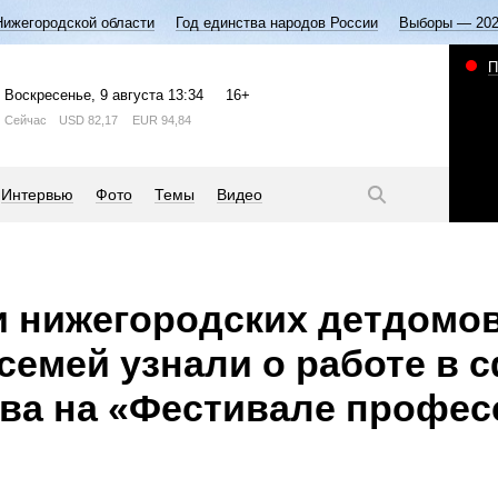
Нижегородской области
Год единства народов России
Выборы — 20
П
Воскресенье
, 9 августа
13:34
16+
Сейчас
USD
82,17
EUR
94,84
Интервью
Фото
Темы
Видео
 нижегородских детдомов
семей узнали о работе в 
ва на «Фестивале профес