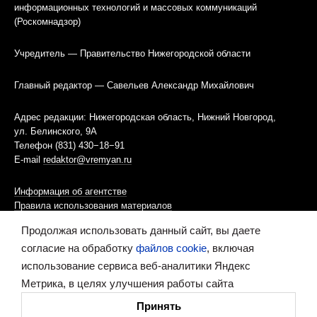
информационных технологий и массовых коммуникаций
(Роскомнадзор)
Учредитель — Правительство Нижегородской области
Главный редактор — Савельев Александр Михайлович
Адрес редакции: Нижегородская область, Нижний Новгород,
ул. Белинского, 9А
Телефон (831) 430−18−91
E-mail
redaktor@vremyan.ru
Информация об агентстве
Правила использования материалов
Продолжая использовать данный сайт, вы даете
Информационная политика использования «cookies»-файлов
согласие на обработку
файлов cookie
, включая
использование сервиса веб-аналитики Яндекс
Ресурс содержит материалы 16+
Метрика, в целях улучшения работы сайта
Сделано в digital-агентстве
Принять