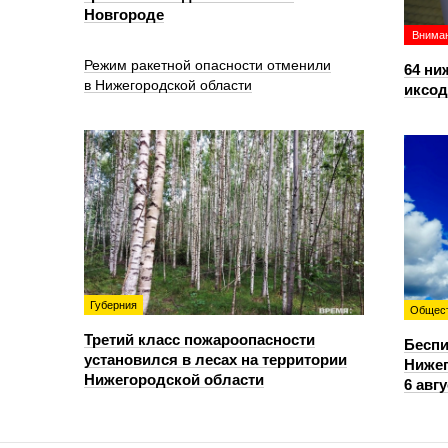
Новгороде
Вниман
Режим ракетной опасности отменили
64 ни
в Нижегородской области
иксо
Губерния
Общес
Третий класс пожароопасности
Беспи
установился в лесах на территории
Нижег
Нижегородской области
6 авгу