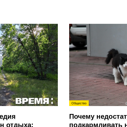
Общество
ледия
Почему недоста
н отдыха:
подкармливать 