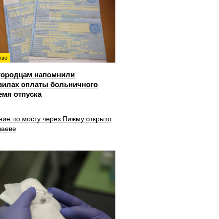
тво
городцам напомнили
вилах оплаты больничного
емя отпуска
ние по мосту через Пижму открыто
шаеве