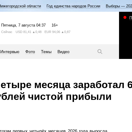
Нижегородской области
Год единства народов России
Выборы — 20
П
Пятница
, 7 августа
04:37
16+
Сейчас
USD
81,41
▲0,48
EUR
94,06
▲0,87
Интервью
Фото
Темы
Видео
четыре месяца заработал 6
ублей чистой прибыли
тогам первых четырёх месяцев 2026 года выросла