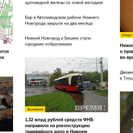
щитовидной железы по новой методике
Бар в Автозаводском районе Нижнего
Новгорода закрыли на два месяца
Общес
Нижний Новгород и Бишкек стали
городами-побратимами
Ниже
ится
о пра
ки
во вр
Движе
в Тон
Экономика
1,32 млрд рублей средств ФНБ
направили на реконструкцию
трамвайного депо в Нижнем