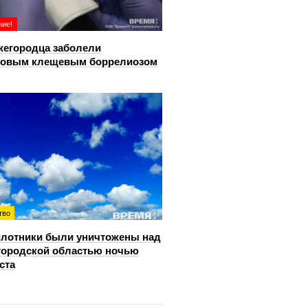
ие!
жегородца заболели
довым клещевым боррелиозом
тво
лотники были уничтожены над
ородской областью ночью
ста