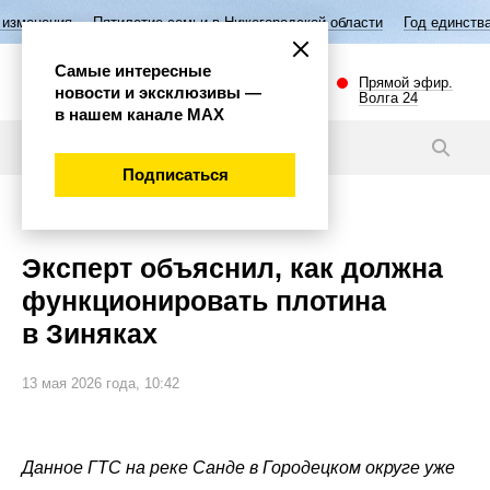
илетие семьи в Нижегородской области
Год единства народов России
Самые интересные
Прямой эфир.
новости и эксклюзивы —
Волга 24
в нашем канале МАХ
Новости
Подписаться
Эксклюзив
Эксперт объяснил, как должна
функционировать плотина
в Зиняках
13 мая 2026 года, 10:42
Данное ГТС на реке Санде в Городецком округе уже