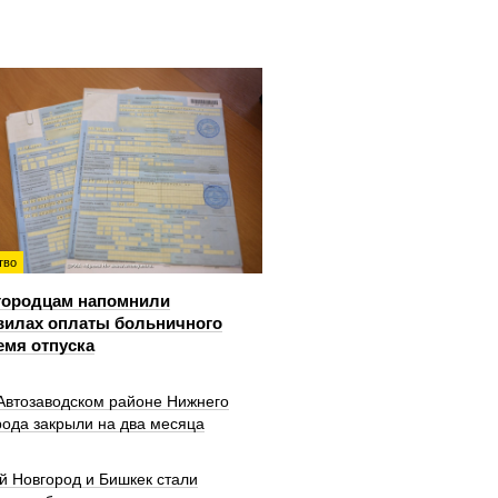
тво
городцам напомнили
вилах оплаты больничного
емя отпуска
 Автозаводском районе Нижнего
рода закрыли на два месяца
й Новгород и Бишкек стали