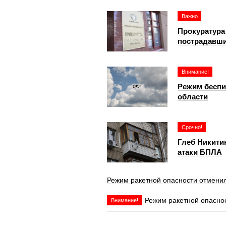
Важно
Прокуратура
пострадавши
Внимание!
Режим беспи
области
Срочно!
Глеб Никити
атаки БПЛА
Режим ракетной опасности отменил
Режим ракетной опаснос
Внимание!