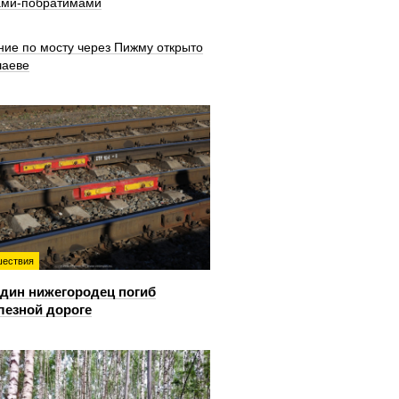
ами-побратимами
ние по мосту через Пижму открыто
шаеве
ествия
дин нижегородец погиб
лезной дороге