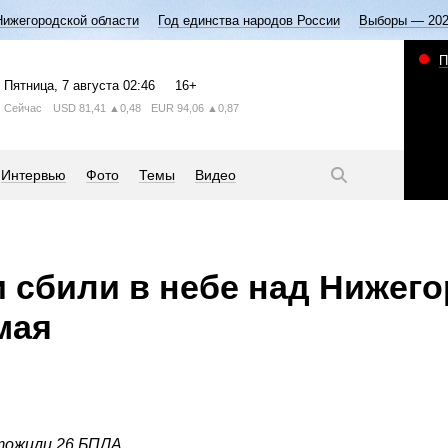
Нижегородской области
Год единства народов России
Выборы — 20
П
Пятница
, 7 августа
02:46
16+
Сейчас
USD
81,41
▲0,48
EUR
94,06
▲0,87
Интервью
Фото
Темы
Видео
 сбили в небе над Нижег
мая
тожили 26 БПЛА.