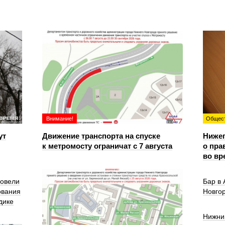
Внимание!
Общес
ут
Движение транспорта на спуске
Ниже
к метромосту ограничат с 7 августа
о пра
во вр
ровели
Бар в
ования
Новго
дике
Нижни