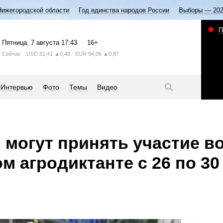
Нижегородской области
Год единства народов России
Выборы — 20
П
Пятница
, 7 августа
17:43
16+
Сейчас
USD
81,41
▲0,48
EUR
94,06
▲0,87
Интервью
Фото
Темы
Видео
могут принять участие в
м агродиктанте с 26 по 30