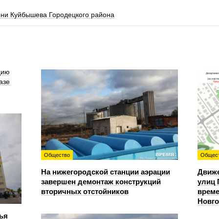
ени Куйбышева Городецкого района
цию
азе
Общество
Общес
На нижегородской станции аэрации
Движе
завершен демонтаж конструкций
улиц 
вторичных отстойников
време
Новг
ья