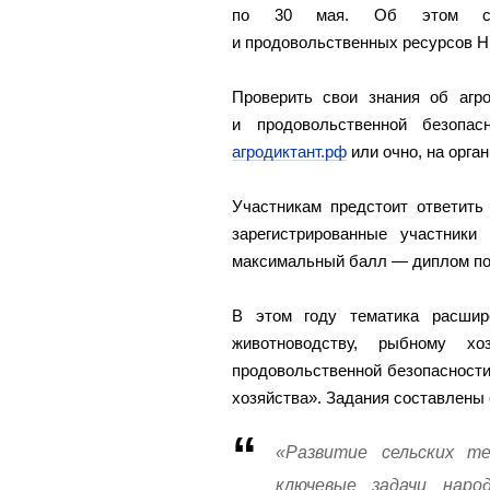
по 30 мая. Об этом сооб
и продовольственных ресурсов Н
Проверить свои знания об агр
и продовольственной безопа
агродиктант.рф
или очно, на орга
Участникам предстоит ответить
зарегистрированные участники
максимальный балл — диплом по
В этом году тематика расшир
животноводству, рыбному хоз
продовольственной безопасност
хозяйства». Задания составлены 
«Развитие сельских т
ключевые задачи наро