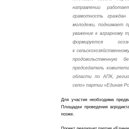
направлении работа
грамотность граждан
молодежи, поднимает п
уважение к аграрному т
формируется ос
к сельскохозяйственном
продовольственную 
председатель комитета
области по АПК, регио
село» партии «Единая Ро
Для участия необходима предв
Площадки проведения агродикт
позже.
Проект реализует партия «Единая