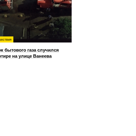
ествия
к бытового газа случился
ртире на улице Ванеева