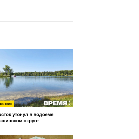
ествия
сток утонул в водоеме
ашинском округе