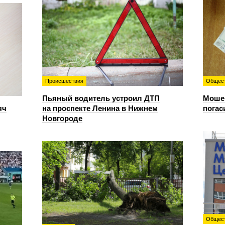
Происшествия
Общес
Пьяный водитель устроил ДТП
Мошен
яч
на проспекте Ленина в Нижнем
погас
Новгороде
Общес