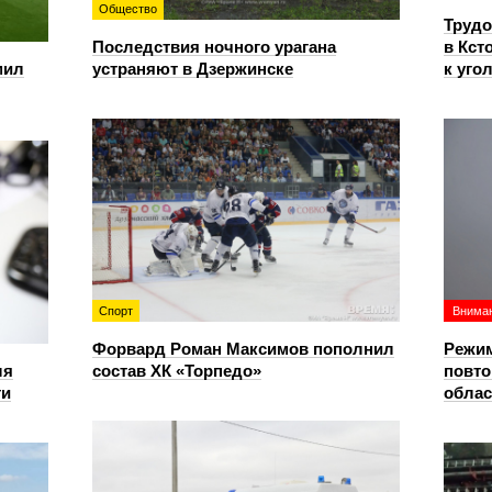
Общество
Трудо
Последствия ночного урагана
в Кст
мил
устраняют в Дзержинске
к уго
Спорт
Вниман
Форвард Роман Максимов пополнил
Режим
ля
состав ХК «Торпедо»
повто
ти
облас