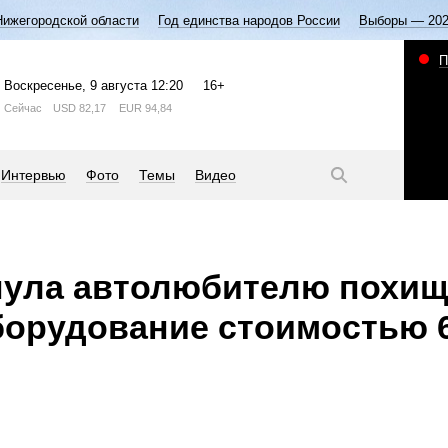
Нижегородской области
Год единства народов России
Выборы — 20
П
Воскресенье
, 9 августа
12:20
16+
Сейчас
USD
82,17
EUR
94,84
Интервью
Фото
Темы
Видео
нула автолюбителю похи
орудование стоимостью 