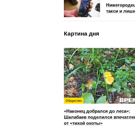
Нижегородец
такси и лиш
Картина дня
Общество
«Наконец добрался до леса»:
Шалабаев поделился впечатл
от «тихой охоты»