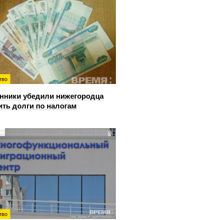
тво
ники убедили нижегородца
ить долги по налогам
тво