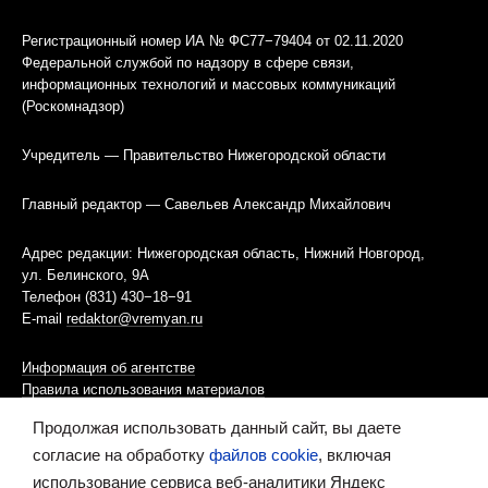
Регистрационный номер ИА № ФС77−79404 от 02.11.2020
Федеральной службой по надзору в сфере связи,
информационных технологий и массовых коммуникаций
(Роскомнадзор)
Учредитель — Правительство Нижегородской области
Главный редактор — Савельев Александр Михайлович
Адрес редакции: Нижегородская область, Нижний Новгород,
ул. Белинского, 9А
Телефон (831) 430−18−91
E-mail
redaktor@vremyan.ru
Информация об агентстве
Правила использования материалов
Продолжая использовать данный сайт, вы даете
Информационная политика использования «cookies»-файлов
согласие на обработку
файлов cookie
, включая
использование сервиса веб-аналитики Яндекс
Ресурс содержит материалы 16+