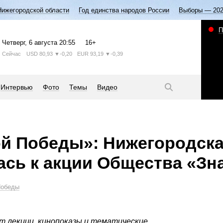
Нижегородской области
Год единства народов России
Выборы — 20
П
Четверг
, 6 августа
20:55
16+
Сейчас
USD
80,93
▼-0,20
EUR
93,19
▼-0,39
Интервью
Фото
Темы
Видео
й Победы»: Нижегородска
сь к акции Общества «Зн
Победы
ят лекции, кинопоказы и тематические