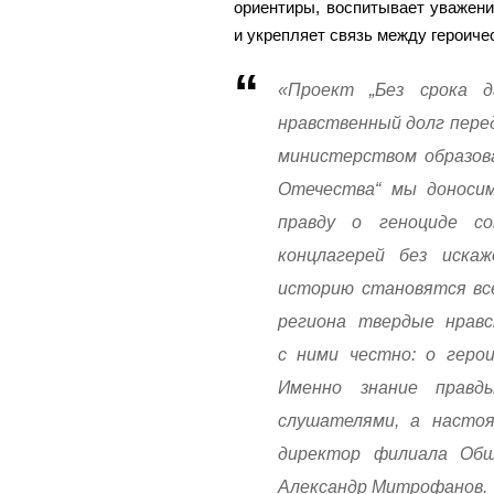
ориентиры, воспитывает уважени
и укрепляет связь между героич
«Проект „Без срока 
нравственный долг пере
министерством образов
Отечества“ мы доносим
правду о геноциде со
концлагерей без искаж
историю становятся вс
региона твердые нрав
с ними честно: о геро
Именно знание правд
слушателями, а насто
директор филиала Общ
Александр Митрофанов.