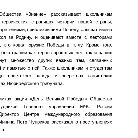
Общества «Знание» рассказывают школьникам
 героических страницах истории нашей страны,
обретениями, приблизившими Победу, слышат имена
хся за Родину, и оценивают вместе с лекторами
, кто ковал оружие Победы в тылу. Кроме того,
 бесстрашии как героев прошлых лет, так и наших
онут множество других важных тем, связанных
й и памятью о ней. Также школьникам и студентам
е советского народа и зверствах нацистских
ках Нюрнбергского трибунала.
 рамках акции «День Великой Победы» Общества
удников Главного управления МЧС России
Директор Центра международного образования
Минина Петр Чуприков рассказал о преступлениях
ан.