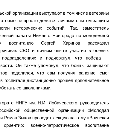
ьской организации выступают в том числе ветераны
 которые не просто делятся личным опытом защиты
гии исторических событий. Так, заместитель
венной палаты Нижнего Новгорода по молодежной
му воспитанию Сергей Харинов рассказал
 причинах СВО и личном опыте участия в боевых
х подразделениях и подчеркнул, что победа —
ивости. Он также упомянул, что бойцы защищают
тор поделился, что сам получил ранение, смог
 в госпитале дистанционно прошёл дополнительное
аботать со школьниками.
торате ННГУ им. Н.И. Лобачевского, руководитель
российской общественной организации «Молодая
ти Роман Зыков проведет лекцию на тему «Воинская
ориентир: военно-патриотическое воспитание