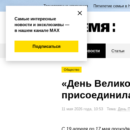
Транспортные изменения
Пятилетие семьи в 
Самые интересные
новости и эксклюзивы —
в нашем канале МАХ
Подписаться
Новости
Статьи
Общество
«День Велико
присоединила
11 мая 2026 года, 10:53 Тема:
День 
С 19 апреля по 17 мая проход