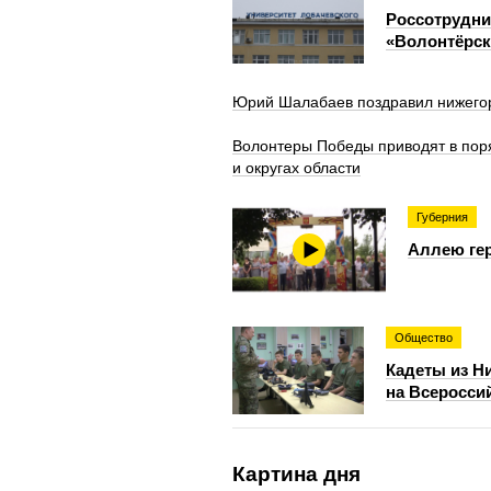
Россотрудни
«Волонтёрск
Юрий Шалабаев поздравил нижегор
Волонтеры Победы приводят в пор
и округах области
Губерния
Аллею гер
Общество
Кадеты из Н
на Всеросси
Картина дня