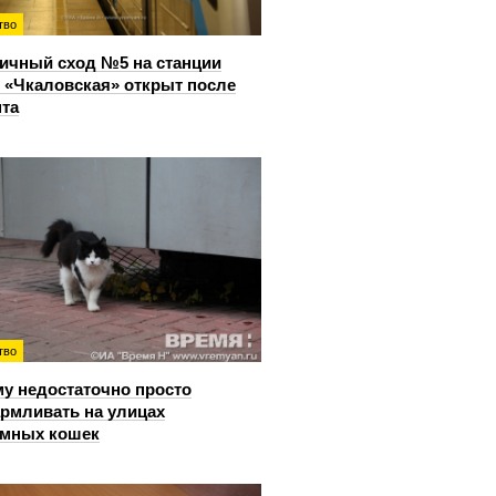
тво
ичный сход №5 на станции
 «Чкаловская» открыт после
та
тво
у недостаточно просто
рмливать на улицах
омных кошек