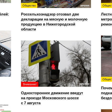
Общество
Общес
блей:
Россельхознадзор отозвал две
Лестн
декларации на мясную и молочную
метро
продукцию в Нижегородской
ремон
области
Общес
Внимание!
Почем
Одностороннее движение введут
подка
на проезде Московского шоссе
безд
с 7 августа