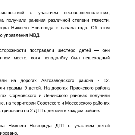
оисшествий с участием несовершеннолетних,
ка получили ранения различной степени тяжести,
орода Нижнего Новгорода с начала года. Об этом
го управления МВД.
осторожности пострадали шестеро детей — они
енном месте, хотя неподалёку был пешеходный
али на дорогах Автозаводского района - 12.
ли травмы 9 детей. На дорогах Приокского района
гах Сормовского и Ленинского районах получили
не, на территории Советского и Московского районах
стрировано по 2 ДТП с детьми в каждом районе.
она Нижнего Новгорода ДТП с участием детей
рировано.