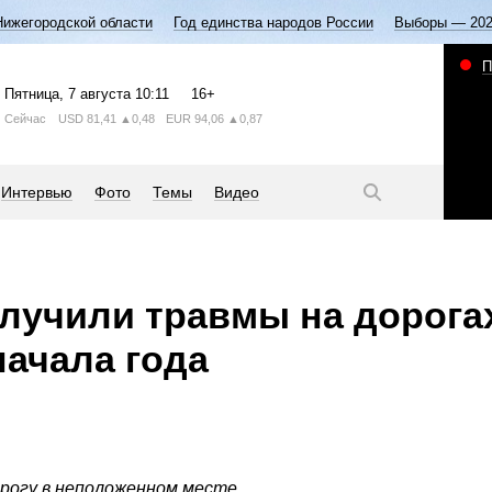
Нижегородской области
Год единства народов России
Выборы — 20
П
Пятница
, 7 августа
10:11
16+
Сейчас
USD
81,41
▲0,48
EUR
94,06
▲0,87
Интервью
Фото
Темы
Видео
олучили травмы на дорога
начала года
орогу в неположенном месте.