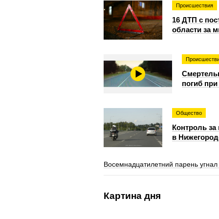
Происшествия
16 ДТП с по
области за 
Происшеств
Смертельн
погиб пр
Общество
Контроль за
в Нижегород
Восемнадцатилетний парень угнал 
Картина дня