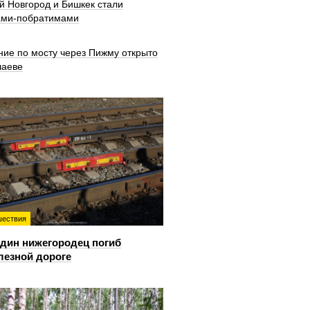
й Новгород и Бишкек стали
ами-побратимами
ние по мосту через Пижму открыто
шаеве
ествия
дин нижегородец погиб
лезной дороге