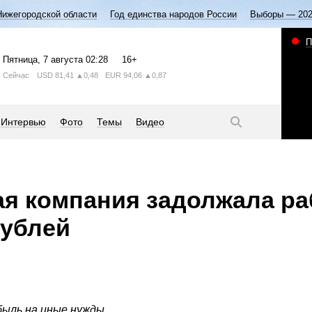
Нижегородской области
Год единства народов России
Выборы — 20
П
Пятница
, 7 августа
02:28
16+
Сейчас
USD
81,41
▲0,48
EUR
94,06
▲0,87
Интервью
Фото
Темы
Видео
я компания задолжала ра
рублей
ыль на иные нужды.