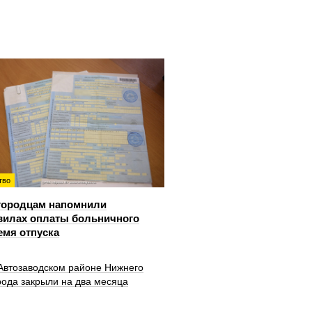
тво
городцам напомнили
вилах оплаты больничного
емя отпуска
 Автозаводском районе Нижнего
рода закрыли на два месяца