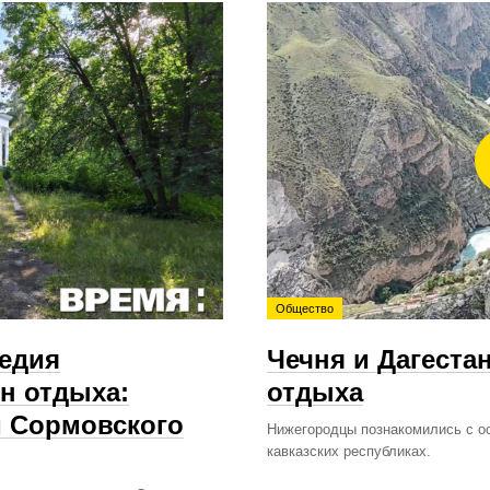
Общество
ледия
Чечня и Дагеста
н отдыха:
отдыха
м Сормовского
Нижегородцы познакомились с о
кавказских республиках.