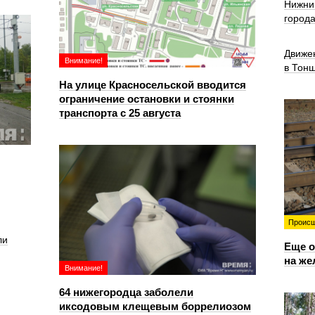
Нижни
город
Движе
Внимание!
в Тон
На улице Красносельской вводится
ограничение остановки и стоянки
транспорта с 25 августа
Происш
ли
Еще о
на же
Внимание!
64 нижегородца заболели
иксодовым клещевым боррелиозом