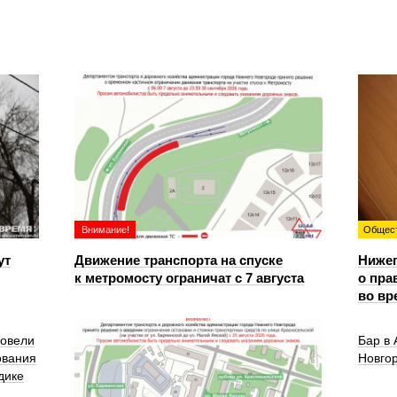
Внимание!
Общес
ут
Движение транспорта на спуске
Ниже
к метромосту ограничат с 7 августа
о пра
во вр
ровели
Бар в
ования
Новго
дике