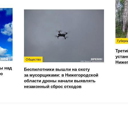
Губерн
Трети
устан
Общество
Нижег
ы над
Беспилотники вышли на охоту
ью
за мусорщиками: в Нижегородской
области дроны начали выявлять
незаконный сброс отходов