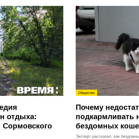
Общество
ледия
Почему недоста
н отдыха:
подкармливать 
м Сормовского
бездомных коше
Эксперт рассказал, как бездом