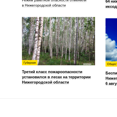
Режим ракетной опасности отменили
64 ни
в Нижегородской области
иксо
Губерния
Общес
Третий класс пожароопасности
Беспи
установился в лесах на территории
Нижег
Нижегородской области
6 авгу