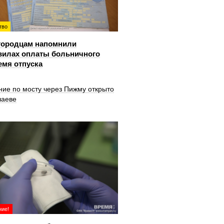
тво
городцам напомнили
вилах оплаты больничного
емя отпуска
ние по мосту через Пижму открыто
шаеве
ие!