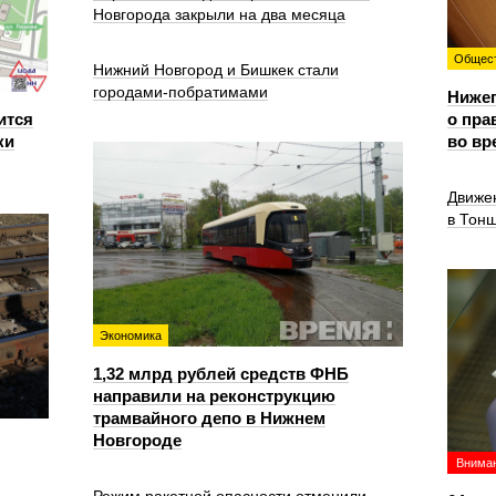
Новгорода закрыли на два месяца
Общес
Нижний Новгород и Бишкек стали
городами-побратимами
Ниже
ится
о пра
ки
во вр
Движе
в Тон
Экономика
1,32 млрд рублей средств ФНБ
направили на реконструкцию
трамвайного депо в Нижнем
Новгороде
Вниман