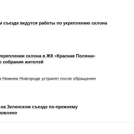
м съезде ведутся работы по укреплению склона
укреплении склона в ЖК «Красная Поляна»
е собрания жителей
 в Нижнем Новгороде устранят после обращения
на Зеленском съезде по-прежнему
новлено