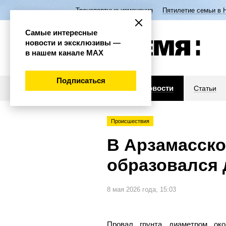
Транспортные изменения
Пятилетие семьи в 
Самые интересные
новости и эксклюзивы —
в нашем канале МАХ
Подписаться
Новости
Статьи
Происшествия
В Арзамасско
образовался 
8 мая 2026 года, 15:03
Провал грунта диаметром ок