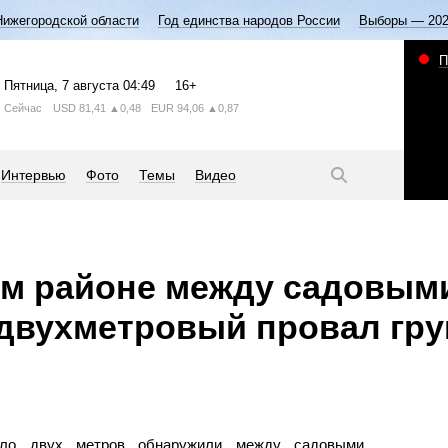
Нижегородской области
Год единства народов России
Выборы — 20
П
Пятница
, 7 августа
04:49
16+
Сейчас
USD
81,41
▲0,48
EUR
94,06
▲0,87
Интервью
Фото
Темы
Видео
м районе между садовым
двухметровый провал гру
оло двух метров обнаружили между садовыми