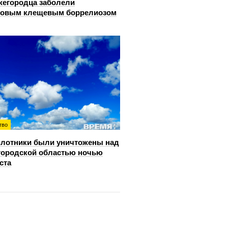
жегородца заболели
довым клещевым боррелиозом
тво
лотники были уничтожены над
ородской областью ночью
ста