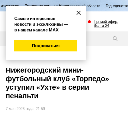
Пятилетие семьи в Нижегородской области
Год единства народов Р
Самые интересные
Прямой эфир.
новости и эксклюзивы —
Волга 24
в нашем канале МАХ
Новости
Подписаться
Спорт
Нижегородский мини-
футбольный клуб «Торпедо»
уступил «Ухте» в серии
пенальти
7 мая 2026 года, 21:59