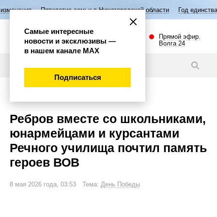
тилетие семьи в Нижегородской области
Год единства народов России
Самые интересные
Прямой эфир.
новости и эксклюзивы —
Волга 24
в нашем канале МАХ
Видео
Подписаться
Общество
Ребров вместе со школьниками,
юнармейцами и курсантами
Речного училища почтил память
героев ВОВ
8 мая 2026 года, 03:53 Тема:
День Победы