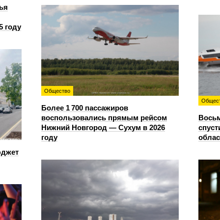
ья
5 году
Общество
Общес
Более 1 700 пассажиров
воспользовались прямым рейсом
Восьм
Нижний Новгород — Сухум в 2026
спуст
году
облас
юджет