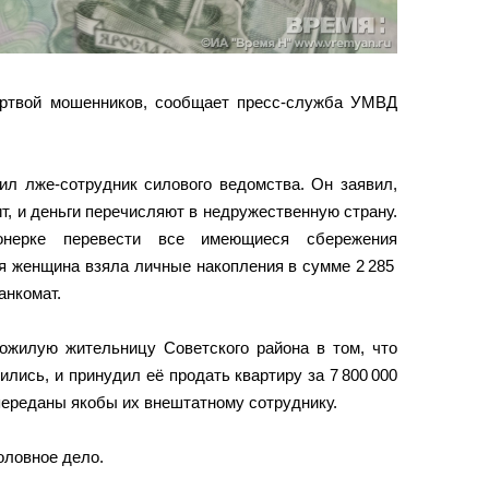
ертвой мошенников, сообщает пресс-служба УМВД
ил лже-сотрудник силового ведомства. Он заявил,
т, и деньги перечисляют в недружественную страну.
онерке перевести все имеющиеся сбережения
ая женщина взяла личные накопления в сумме 2 285
анкомат.
жилую жительницу Советского района в том, что
лись, и принудил её продать квартиру за 7 800 000
переданы якобы их внештатному сотруднику.
оловное дело.