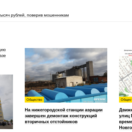
тысяч рублей, поверив мошенникам
цию
азе
Общество
Общес
На нижегородской станции аэрации
Движе
завершен демонтаж конструкций
улиц 
вторичных отстойников
време
Новг