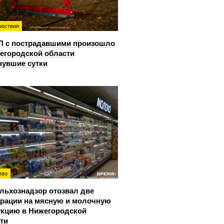
ествия
П с пострадавшими произошло
егородской области
нувшие сутки
тво
льхознадзор отозвал две
рации на мясную и молочную
кцию в Нижегородской
ти