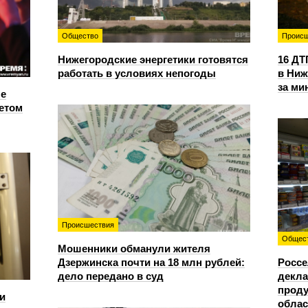
Общество
Происш
Нижегородские энергетики готовятся
16 ДТ
работать в условиях непогоды
в Ниж
за ми
е
етом
Происшествия
Общес
Мошенники обманули жителя
Дзержинска почти на 18 млн рублей:
Россе
дело передано в суд
декла
проду
и
облас