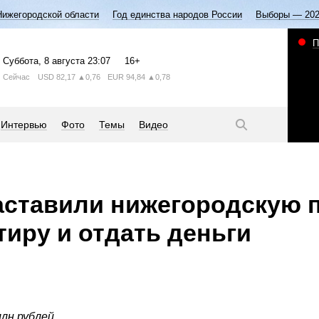
Нижегородской области
Год единства народов России
Выборы — 20
П
Суббота
, 8 августа
23:07
16+
Сейчас
USD
82,17
▲0,76
EUR
94,84
▲0,78
Интервью
Фото
Темы
Видео
аставили нижегородскую 
тиру и отдать деньги
лн рублей.