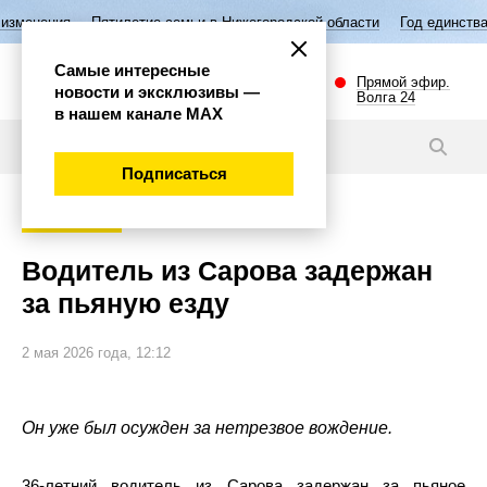
летие семьи в Нижегородской области
Год единства народов России
Самые интересные
Прямой эфир.
новости и эксклюзивы —
Волга 24
в нашем канале МАХ
Новости
Подписаться
Происшествия
Водитель из Сарова задержан
за пьяную езду
2 мая 2026 года, 12:12
Он уже был осужден за нетрезвое вождение.
36-летний водитель из Сарова задержан за пьяное