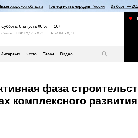
Нижегородской области
Год единства народов России
Выборы — 20
П
Суббота
, 8 августа
06:57
16+
Сейчас
USD
82,17
▲0,76
EUR
94,84
▲0,78
Интервью
Фото
Темы
Видео
ктивная фаза строительс
ах комплексного развития