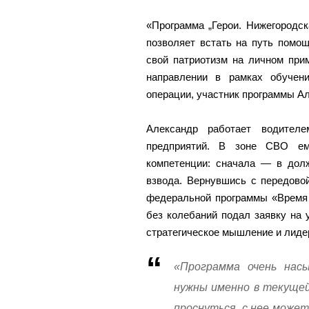
«Программа „Герои. Нижегородск
позволяет встать на путь помо
свой патриотизм на личном при
направлении в рамках обучен
операции, участник программы А
Александр работает водител
предприятий. В зоне СВО ем
компетенции: сначала — в дол
взвода. Вернувшись с передово
федеральной программы «Время г
без колебаний подал заявку на 
стратегическое мышление и лиде
«Программа очень нас
нужны именно в текущей
проснуться, с нее может