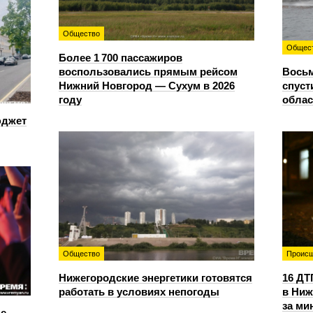
Общество
Общес
Более 1 700 пассажиров
воспользовались прямым рейсом
Восьм
Нижний Новгород — Сухум в 2026
спуст
году
облас
юджет
Общество
Происш
Нижегородские энергетики готовятся
16 ДТ
работать в условиях непогоды
в Ниж
за ми
е