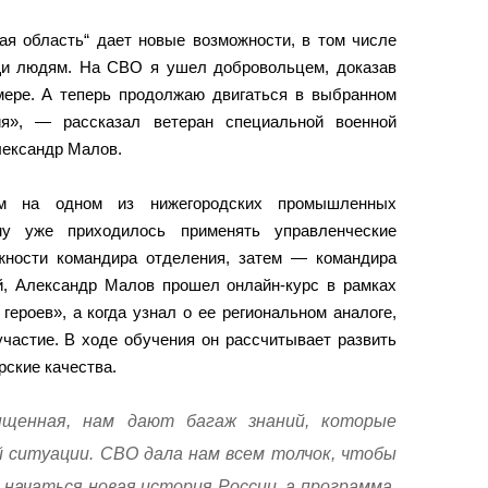
ая область“ дает новые возможности, в том числе
щи людям. На СВО я ушел добровольцем, доказав
мере. А теперь продолжаю двигаться в выбранном
ия», — рассказал ветеран специальной военной
лександр Малов.
ем на одном из нижегородских промышленных
у уже приходилось применять управленческие
жности командира отделения, затем — командира
й, Александр Малов прошел онлайн-курс в рамках
ероев», а когда узнал о ее региональном аналоге,
участие. В ходе обучения он рассчитывает развить
рские качества.
ыщенная, нам дают багаж знаний, которые
 ситуации. СВО дала нам всем толчок, чтобы
 начаться новая история России, а программа,