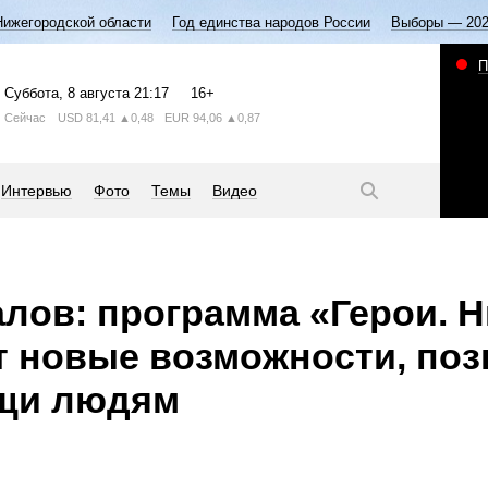
Нижегородской области
Год единства народов России
Выборы — 20
П
Суббота
, 8 августа
21:17
16+
Сейчас
USD
81,41
▲0,48
EUR
94,06
▲0,87
Интервью
Фото
Темы
Видео
лов: программа «Герои. 
т новые возможности, поз
ощи людям