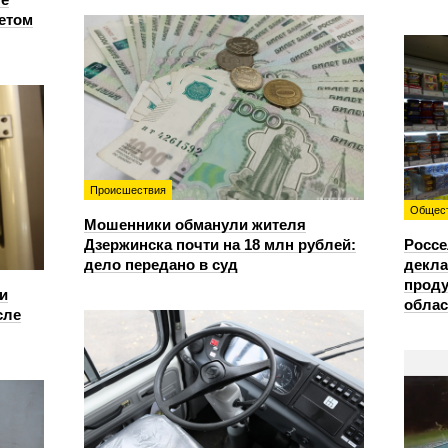
етом
Происшествия
Общес
Мошенники обманули жителя
Дзержинска почти на 18 млн рублей:
Россе
дело передано в суд
декла
проду
и
облас
сле