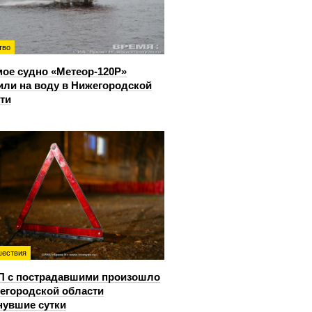
тво
ое судно «Метеор-120Р»
или на воду в Нижегородской
ти
ествия
П с пострадавшими произошло
егородской области
нувшие сутки