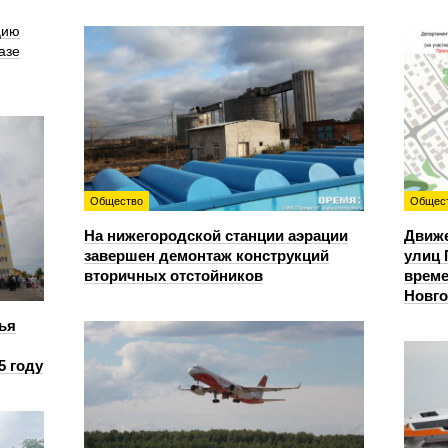
цию
азе
Общество
Общес
На нижегородской станции аэрации
Движе
завершен демонтаж конструкций
улиц 
вторичных отстойников
време
Новг
ья
5 году