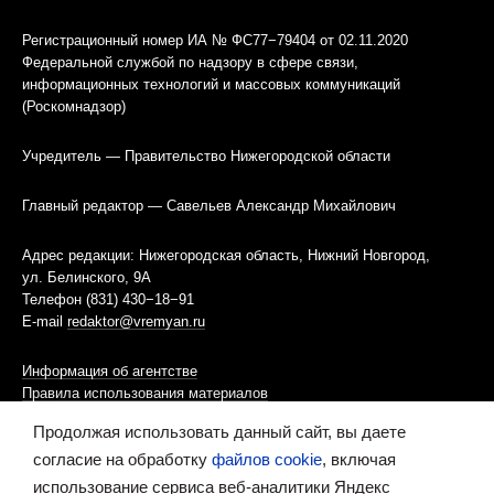
Регистрационный номер ИА № ФС77−79404 от 02.11.2020
Федеральной службой по надзору в сфере связи,
информационных технологий и массовых коммуникаций
(Роскомнадзор)
Учредитель — Правительство Нижегородской области
Главный редактор — Савельев Александр Михайлович
Адрес редакции: Нижегородская область, Нижний Новгород,
ул. Белинского, 9А
Телефон (831) 430−18−91
E-mail
redaktor@vremyan.ru
Информация об агентстве
Правила использования материалов
Продолжая использовать данный сайт, вы даете
Информационная политика использования «cookies»-файлов
согласие на обработку
файлов cookie
, включая
использование сервиса веб-аналитики Яндекс
Ресурс содержит материалы 16+