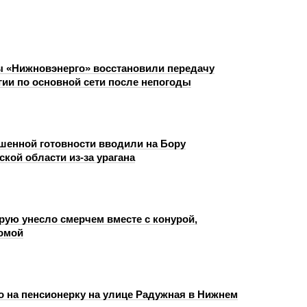
 «Нижновэнерго» восстановили передачу
гии по основной сети после непогоды
енной готовности вводили на Бору
кой области из-за урагана
рую унесло смерчем вместе с конурой,
омой
о на пенсионерку на улице Радужная в Нижнем