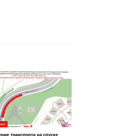
ие!
ние транспорта на спуске