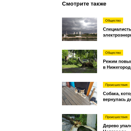
Смотрите также
Общество
Специалисты
электроэнер
Общество
Режим повыш
в Нижегородс
Происшествия
Собака, кото
вернулась д
Происшествия
Дерево упал