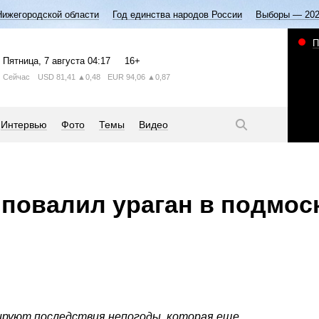
Нижегородской области
Год единства народов России
Выборы — 20
П
Пятница
, 7 августа
04:17
16+
Сейчас
USD
81,41
▲0,48
EUR
94,06
▲0,87
Интервью
Фото
Темы
Видео
 повалил ураган в подмо
ируют последствия непогоды, которая еще