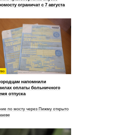
ромосту ограничат с 7 августа
тво
городцам напомнили
вилах оплаты больничного
емя отпуска
ние по мосту через Пижму открыто
шаеве