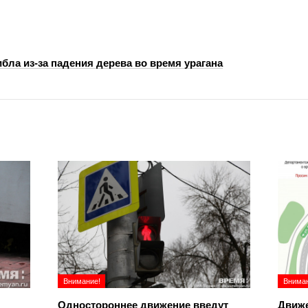
бла из-за падения дерева во время урагана
Внимание!
Вниман
Одностороннее движение введут
Движе