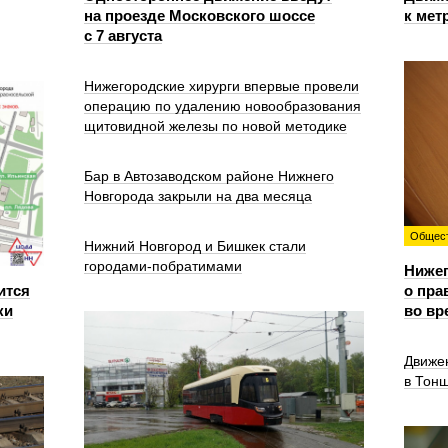
на проезде Московского шоссе
к мет
с 7 августа
Нижегородские хирурги впервые провели
операцию по удалению новообразования
щитовидной железы по новой методике
Бар в Автозаводском районе Нижнего
Новгорода закрыли на два месяца
Общес
Нижний Новгород и Бишкек стали
городами-побратимами
Ниже
ится
о пра
ки
во вр
Движе
в Тон