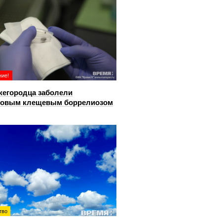
ие!
жегородца заболели
довым клещевым боррелиозом
тво