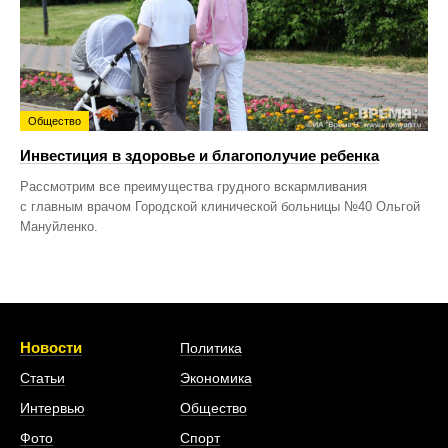
Общество
Инвестиция в здоровье и благополучие ребенка
Рассмотрим все преимущества грудного вскармливания
с главным врачом Городской клинической больницы №40 Ольгой
Мануйленко.
Новости
Политика
Статьи
Экономика
Интервью
Общество
Фото
Спорт