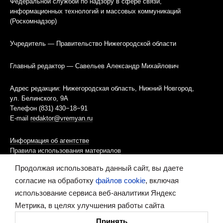
Федеральной службой по надзору в сфере связи,
информационных технологий и массовых коммуникаций
(Роскомнадзор)
Учредитель — Правительство Нижегородской области
Главный редактор — Савельев Александр Михайлович
Адрес редакции: Нижегородская область, Нижний Новгород,
ул. Белинского, 9А
Телефон (831) 430−18−91
E-mail
redaktor@vremyan.ru
Информация об агентстве
Правила использования материалов
Продолжая использовать данный сайт, вы даете
Информационная политика использования «cookies»-файлов
согласие на обработку
файлов cookie
, включая
использование сервиса веб-аналитики Яндекс
Ресурс содержит материалы 16+
Метрика, в целях улучшения работы сайта
Сделано в digital-агентстве
Принять