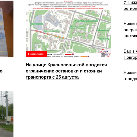
У Ниже
регион
Нижег
опера
щитов
Бар в
Внимание!
Новго
На улице Красносельской вводится
о
ограничение остановки и стоянки
Нижни
транспорта с 25 августа
город