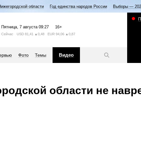
Нижегородской области
Год единства народов России
Выборы — 20
П
Пятница
, 7 августа
09:27
16+
Сейчас
USD
81,41
▲0,48
EUR
94,06
▲0,87
Видео
ервью
Фото
Темы
ородской области не навр