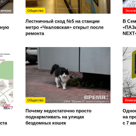
Общество
Экскл
Лестничный сход №5 на станции
В Сем
чную
метро «Чкаловская» открыт после
«ПАЗи
ремонта
NEXT»
Общество
Вниман
Почему недостаточно просто
Однос
подкармливать на улицах
на пр
уста
бездомных кошек
с 7 ав