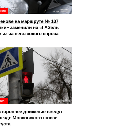
юзив
енове на маршруте № 107
ки» заменили на «ГАЗель
 из‑за невысокого спроса
ие!
тороннее движение введут
оезде Московского шоссе
густа