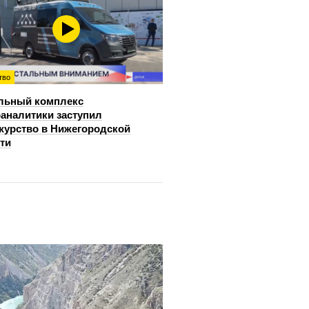
тво
льный комплекс
аналитики заступил
журство в Нижегородской
ти