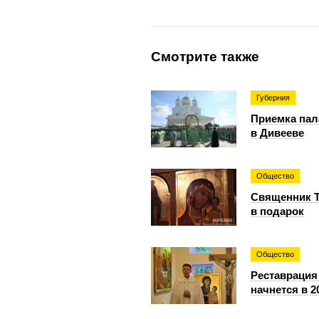
Смотрите также
Губерния
Приемка пал
в Дивееве
Общество
Священник Т
в подарок
Общество
Реставрация
начнется в 2