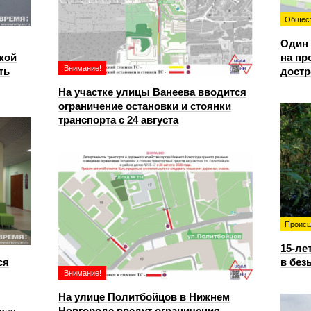
Общес
Один 
кой
на пр
Внимание!
ть
достр
На участке улицы Ванеева вводится
ограничение остановки и стоянки
транспорта с 24 августа
Происш
15-ле
ся
в без
Внимание!
На улице Политбойцов в Нижнем
Новгороде введут ограничения