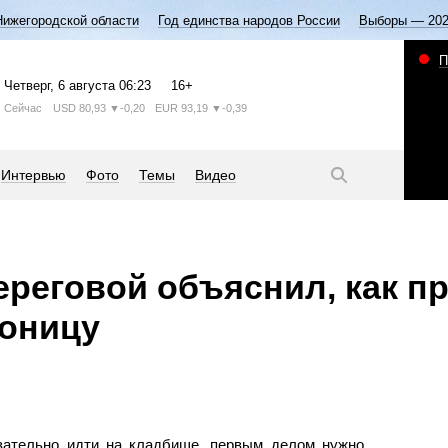
Нижегородской области
Год единства народов России
Выборы — 20
П
Четверг
, 6 августа
06:23
16+
Сейчас
USD
80,93
▼-0,20
EUR
93,19
▼-0,39
Интервью
Фото
Темы
Видео
реговой объяснил, как п
доницу
зательно идти на кладбище, первым делом нужно