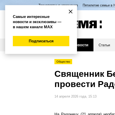
Транспортные изменения
Пятилетие семьи в 
Самые интересные
новости и эксклюзивы —
в нашем канале МАХ
Подписаться
Новости
Статьи
Общество
Священник Бе
провести Ра
14 апреля 2026 года, 15:13
На Радоницу (21 апреля) необя