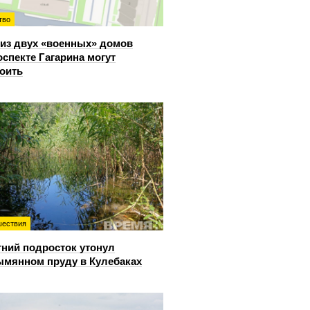
тво
из двух «военных» домов
оспекте Гагарина могут
оить
ествия
тний подросток утонул
ымянном пруду в Кулебаках