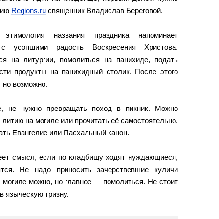
анию
Regions.ru
священник Владислав Береговой.
тимология названия праздника напоминает
 с усопшими радость Воскресения Христова.
я на литургии, помолиться на панихиде, подать
ести продукты на панихидный столик. После этого
 но возможно.
е, не нужно превращать поход в пикник. Можно
литию на могиле или прочитать её самостоятельно.
ать Евангелие или Пасхальный канон.
еет смысл, если по кладбищу ходят нуждающиеся,
тся. Не надо приносить зачерствевшие куличи
 могиле можно, но главное — помолиться. Не стоит
в языческую тризну.