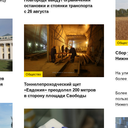
ицу
остановки и стоянки транспорта
с 26 августа
Общес
Сбор 
Нижн
На ул
Общество
ев
более
ря
Тоннелепроходческий щит
«Евдокия» преодолел 200 метров
Более 
в сторону площади Свободы
польз
Нижег