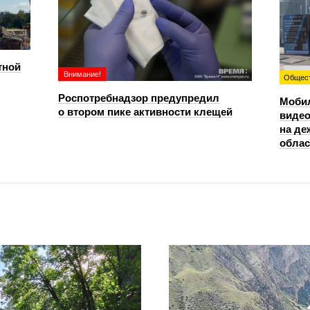
тной
Внимание!
Общес
Роспотребнадзор предупредил
Моби
о втором пике активности клещей
видео
на де
облас