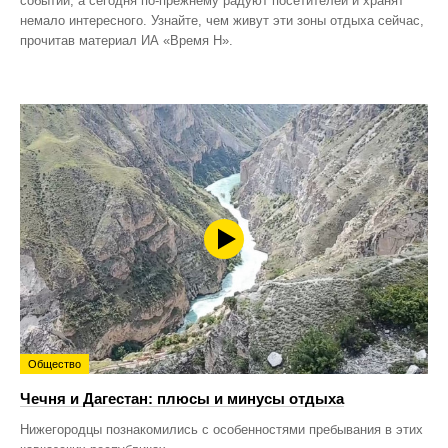
событий, а сегодня по‑прежнему радуют посетителей и хранят
немало интересного. Узнайте, чем живут эти зоны отдыха сейчас,
прочитав материал ИА «Время Н».
Общество
Чечня и Дагестан: плюсы и минусы отдыха
Нижегородцы познакомились с особенностями пребывания в этих