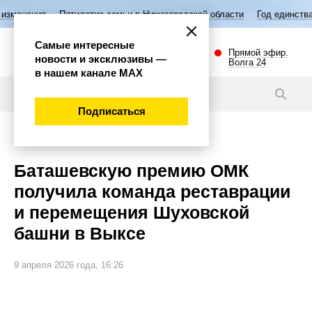
Пятилетие семьи в Нижегородской области
Год единства народов Рос
Самые интересные
Прямой эфир.
новости и эксклюзивы —
Волга 24
в нашем канале МАХ
Новости
Подписаться
Общество
Баташевскую премию ОМК
получила команда реставрации
и перемещения Шуховской
башни в Выксе
9 апреля 2026 года, 16:26