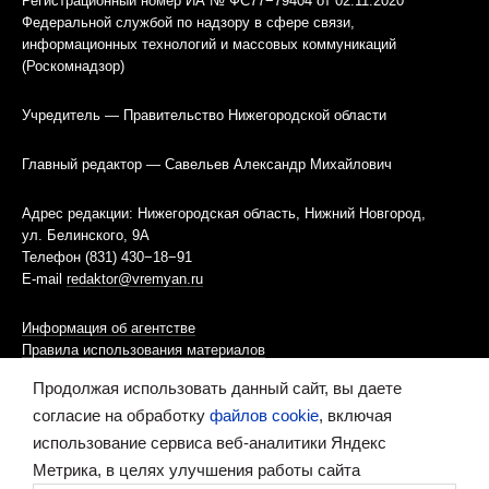
Регистрационный номер ИА № ФС77−79404 от 02.11.2020
Федеральной службой по надзору в сфере связи,
информационных технологий и массовых коммуникаций
(Роскомнадзор)
Учредитель — Правительство Нижегородской области
Главный редактор — Савельев Александр Михайлович
Адрес редакции: Нижегородская область, Нижний Новгород,
ул. Белинского, 9А
Телефон (831) 430−18−91
E-mail
redaktor@vremyan.ru
Информация об агентстве
Правила использования материалов
Продолжая использовать данный сайт, вы даете
Информационная политика использования «cookies»-файлов
согласие на обработку
файлов cookie
, включая
использование сервиса веб-аналитики Яндекс
Ресурс содержит материалы 16+
Метрика, в целях улучшения работы сайта