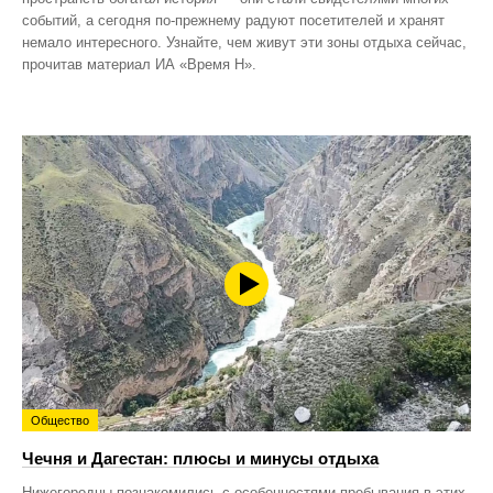
событий, а сегодня по‑прежнему радуют посетителей и хранят
немало интересного. Узнайте, чем живут эти зоны отдыха сейчас,
прочитав материал ИА «Время Н».
Общество
Чечня и Дагестан: плюсы и минусы отдыха
Нижегородцы познакомились с особенностями пребывания в этих