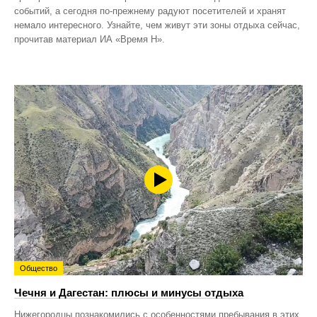
событий, а сегодня по‑прежнему радуют посетителей и хранят
немало интересного. Узнайте, чем живут эти зоны отдыха сейчас,
прочитав материал ИА «Время Н».
Общество
Чечня и Дагестан: плюсы и минусы отдыха
Нижегородцы познакомились с особенностями пребывания в этих