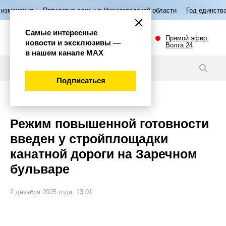
Пятилетие семьи в Нижегородской области
Год единства народов Рос
Самые интересные
Прямой эфир.
новости и эксклюзивы —
Волга 24
в нашем канале МАХ
Видео
Подписаться
Общество
Режим повышенной готовности
введен у стройплощадки
канатной дороги на Заречном
бульваре
2 декабря 2025 года, 13:01