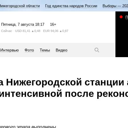
Нижегородской области
Год единства народов России
Выборы — 20
П
Пятница
, 7 августа
18:17
16+
Сейчас
USD
81,41
▲0,48
EUR
94,06
▲0,87
Интервью
Фото
Темы
Видео
а Нижегородской станции
 интенсивной после рекон
ервого этапа выполнены.