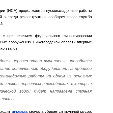
ции (НСА) продолжаются пусконаладочные работы
й очереди реконструкции, сообщает пресс-служба
а.
с привлечением федерального финансирования
тных сооружениях Нижегородской области впервые
ько этапов.
оты первого этапа выполнены, проводится
вание обновленного оборудования. На прошлой
коналадочные работы на одном из основных
ки стоков: первичных отстойниках, в которые
нической водой будет направлена сточная
иалисты.
сходит
циклами
: сначала убирается крупный мусор,