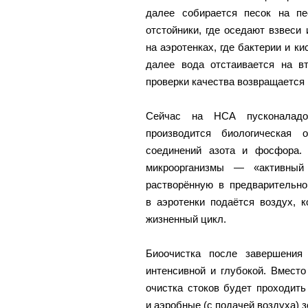
далее собирается песок на пе
отстойники, где оседают взвеси
на аэротенках, где бактерии и к
далее вода отстаивается на вт
проверки качества возвращается в
Сейчас на НСА пусконаладо
производится биологическая 
соединений азота и фосфора. 
микроорганизмы — «активный 
растворённую в предварительн
в аэротенки подаётся воздух, 
жизненный цикл.
Биоочистка после завершения
интенсивной и глубокой. Вмест
очистка стоков будет проходить
и аэробные (с подачей воздуха) з