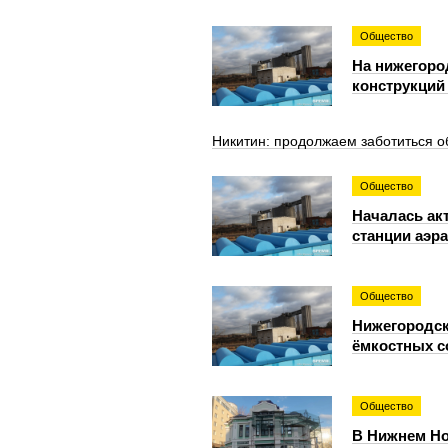
Общество
На нижегоро
конструкций
Никитин: продолжаем заботиться о
Общество
Началась ак
станции аэр
Общество
Нижегородск
ёмкостных с
Общество
В Нижнем Но