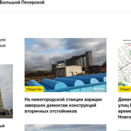
 Большой Печерской
цию
азе
Общество
Общес
На нижегородской станции аэрации
Движе
завершен демонтаж конструкций
улиц 
вторичных отстойников
време
Новг
ья