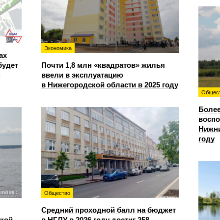
Экономика
ах
будет
Почти 1,8 млн «квадратов» жилья
м
ввели в эксплуатацию
в Нижегородской области в 2025 году
Общес
Более
восп
Нижни
году
Общество
Средний проходной балл на бюджет
ской
в НГЛУ в 2026 году достиг 258