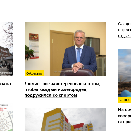
Следо
о трав
отдых
Общество
ссажа
Люлин: все заинтересованы в том,
чтобы каждый нижегородец
подружился со спортом
Общес
На ни
завер
втори