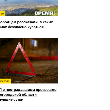
тво
ородцам рассказали, в каких
мах безопасно купаться
ествия
П с пострадавшими произошло
егородской области
нувшие сутки