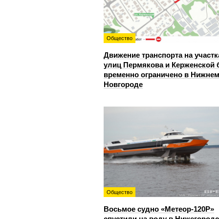
Общество
Движение транспорта на участк
улиц Пермякова и Керженской 
временно ограничено в Нижне
Новгороде
Общество
Восьмое судно «Метеор-120Р»
спустили на воду в Нижегород