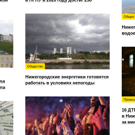
Общес
Нижег
водое
Общество
Нижегородские энергетики готовятся
для
работать в условиях непогоды
ала
Происш
16 ДТ
в Ниж
за ми