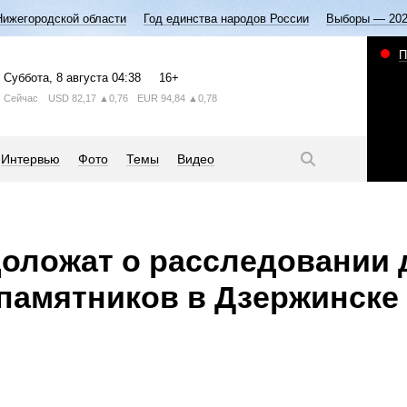
Нижегородской области
Год единства народов России
Выборы — 20
П
Суббота
, 8 августа
04:38
16+
Сейчас
USD
82,17
▲0,76
EUR
94,84
▲0,78
Интервью
Фото
Темы
Видео
оложат о расследовании 
памятников в Дзержинске