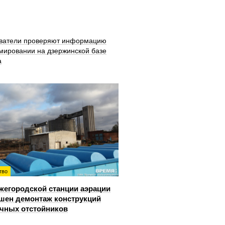
ватели проверяют информацию
мировании на дзержинской базе
а
тво
жегородской станции аэрации
шен демонтаж конструкций
чных отстойников