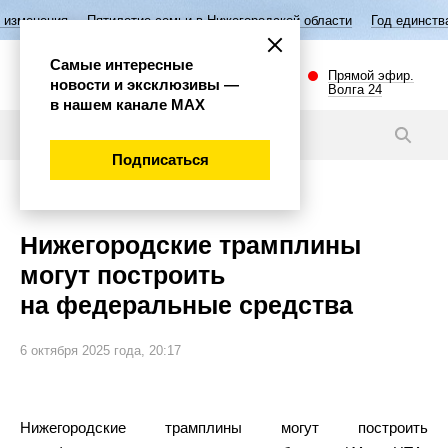
я
Пятилетие семьи в Нижегородской области
Год единства народов 
Самые интересные
Прямой эфир.
новости и эксклюзивы —
Волга 24
в нашем канале МАХ
Новости
Подписаться
Спорт
Нижегородские трамплины
могут построить
на федеральные средства
6 октября 2025 года, 20:17
Нижегородские трамплины могут построить