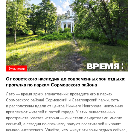
Эксклюзив
От советского наследия до современных зон отдыха:
прогулка по паркам Сормовского района
Лето — время ярких впечатлений: проведите его в парках
Сормовского района! Сормовский и Светлоярский парки, хоть
и расположены вдали от центра Нижнего Новгорода, неизменно
привлекают жителей и гостей города. У этих общественных
пространств богатая история — они стали свидетелями многих
событий, а сегодня по‑прежнему радуют посетителей и хранят
немало интересного. Узнайте, чем живут эти зоны отдыха сейчас,