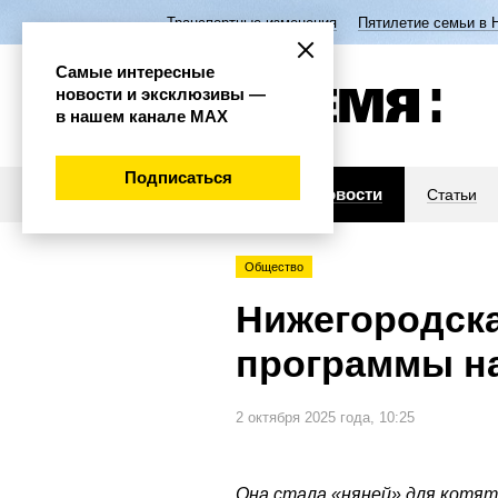
Транспортные изменения
Пятилетие семьи в 
Самые интересные
новости и эксклюзивы —
в нашем канале МАХ
Подписаться
Новости
Статьи
Общество
Нижегородска
программы на
2 октября 2025 года, 10:25
Она стала «няней» для котят