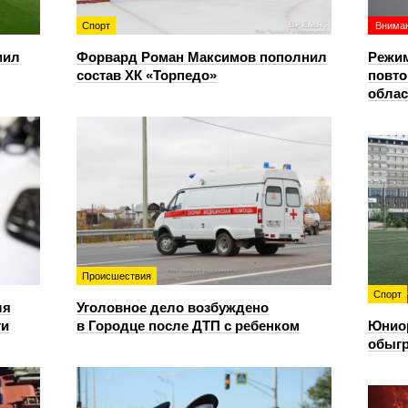
Спорт
Вниман
мил
Форвард Роман Максимов пополнил
Режим
состав ХК «Торпедо»
повто
облас
Происшествия
Спорт
ля
Уголовное дело возбуждено
ти
в Городце после ДТП с ребенком
Юнио
обыгр