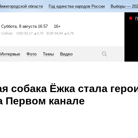
Нижегородской области
Год единства народов России
Выборы — 20
П
Суббота
, 8 августа
16:57
16+
Сейчас
USD
82,17
▲0,76
EUR
94,84
▲0,78
Интервью
Фото
Темы
Видео
я собака Ёжка стала геро
 Первом канале
.