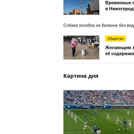
Временные 
в Нижегородс
Собака погибла на балконе без вод
Общество
Желающим за
её содержани
Картина дня