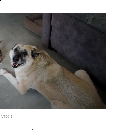
 утро")