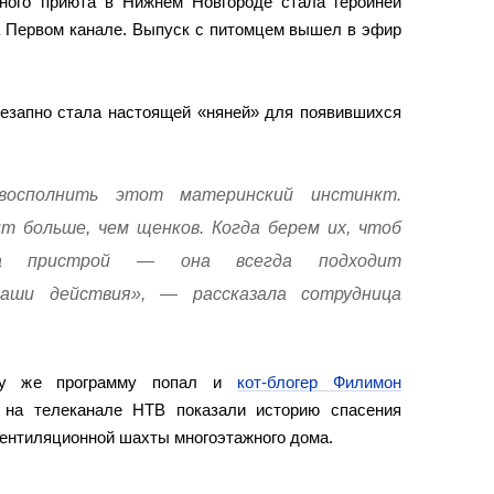
ного приюта в Нижнем Новгороде стала героиней
а Первом канале. Выпуск с питомцем вышел в эфир
незапно стала настоящей «няней» для появившихся
восполнить этот материнский инстинкт.
 больше, чем щенков. Когда берем их, чтоб
на пристрой — она всегда подходит
аши действия», — рассказала сотрудница
ту же программу попал и
кот-блогер Филимон
А на телеканале НТВ показали историю спасения
ентиляционной шахты многоэтажного дома.