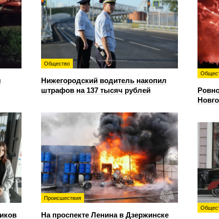
Общество
Общес
я
Нижегородский водитель накопил
штрафов на 137 тысяч рублей
Ровно
Новго
Происшествия
Общес
иков
На проспекте Ленина в Дзержинске