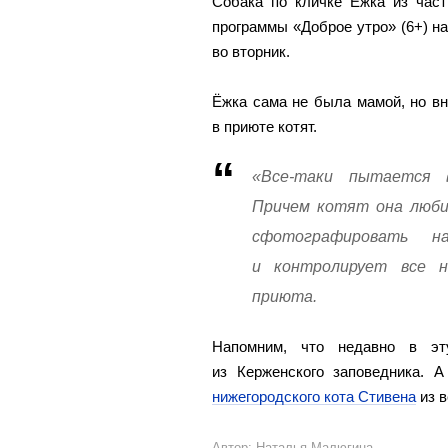
Собака по кличке Ёжка из част
программы «Доброе утро» (6+) н
во вторник.
Ёжка сама не была мамой, но в
в приюте котят.
«Все-таки пытается 
Причем котят она любит
сфотографировать 
и контролирует все н
приюта.
Напомним, что недавно в э
из Керженского заповедника. 
нижегородского кота Стивена
из в
Автор: Наталья Малюгина