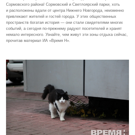
Сормовского района! Сормовский и Светлоярский парки, хоть
и расположены вдали от центра Нижнего Новгорода, неизменно
привлекают жителей и гостей города. У этих общественных
пространств богатая история — они стали свидетелями многих
событий, а сегодня по‑прежнему радуют посетителей и хранят
немало интересного. Узнайте, чем живут эти зоны отдыха сейчас,
прочитав материал ИА «Время Н».